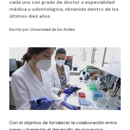
Actividades y
Programas de
cada uno con grado de doctor o especialidad
interesar:
2025
vinculación con la
cursos
intercambio
médica u odontológica, obtenido dentro de los
sociedad
últimos diez años.
Especialidades y
Servicios y apoyos
Extensión Cultural
estadías
Escrito por Universidad de los Andes
Te puede
Explora el campus
Noticias
Te puede interesar:
Filantropía y Donaciones
Te puede
International
Facultades
interesar:
Uandes
estudiantiles
interesar:
students
Con el objetivo de fortalecer la colaboración entre
pares y fomentar el desarrollo de proyectos