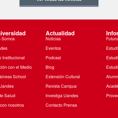
iversidad
Actualidad
Info
s Somos
Noticias
Futuro
ades
Eventos
Estud
 Institucional
Podcast
Estud
ción con el Medio
Blog
Estudi
iness School
Extensión Cultural
Alumn
 Uandes
Revista Campus
Acadé
de Salud
Investiga Uandes
Prove
 con nosotros
Contacto Prensa