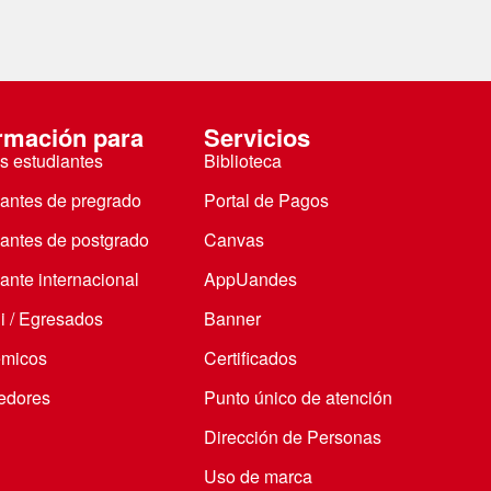
rmación para
Servicios
s estudiantes
Biblioteca
iantes de pregrado
Portal de Pagos
iantes de postgrado
Canvas
ante internacional
AppUandes
i / Egresados
Banner
micos
Certificados
edores
Punto único de atención
Dirección de Personas
Uso de marca