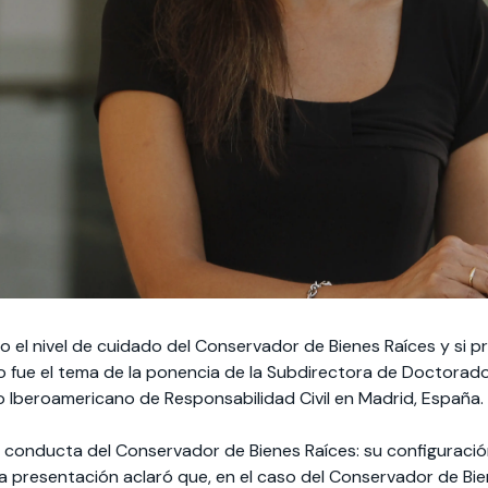
el nivel de cuidado del Conservador de Bienes Raíces y si 
o fue el tema de la ponencia de la Subdirectora de Doctora
so Iberoamericano de Responsabilidad Civil en Madrid, España.
e conducta del Conservador de Bienes Raíces: su configuració
 la presentación aclaró que, en el caso del Conservador de Bie