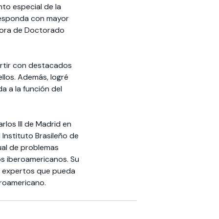
to especial de la
 responda con mayor
ctora de Doctorado
rtir con destacados
ellos. Además, logré
a a la función del
rlos III de Madrid en
Instituto Brasileño de
tual de problemas
tos iberoamericanos. Su
de expertos que pueda
eroamericano.