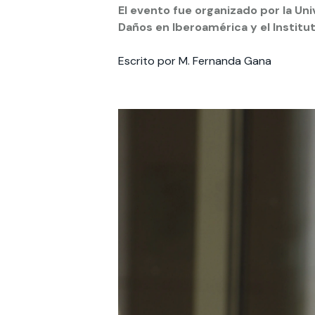
El evento fue organizado por la Un
Daños en Iberoamérica y el Institut
Te puede interesar:
Te puede interesar:
International students
Explora el campus Uandes
Facultades
Noticias
Escrito por M. Fernanda Gana