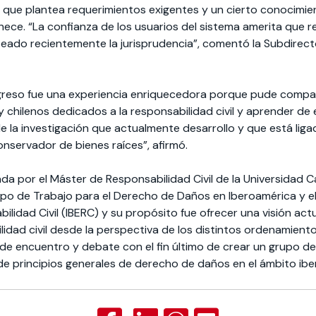
d que plantea requerimientos exigentes y un cierto conocimien
tenece. “La confianza de los usuarios del sistema amerita que
lanteado recientemente la jurisprudencia”, comentó la Subdire
ngreso fue una experiencia enriquecedora porque pude compa
 chilenos dedicados a la responsabilidad civil y aprender de 
de la investigación que actualmente desarrollo y que está ligad
conservador de bienes raíces”, afirmó.
zada por el Máster de Responsabilidad Civil de la Universidad Ca
po de Trabajo para el Derecho de Daños en Iberoamérica y el 
ilidad Civil (IBERC) y su propósito fue ofrecer una visión ac
ilidad civil desde la perspectiva de los distintos ordenamien
o de encuentro y debate con el fin último de crear un grupo 
de principios generales de derecho de daños en el ámbito ib