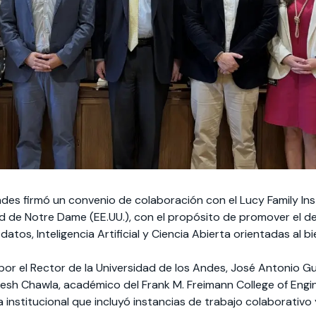
ndes firmó un convenio de colaboración con el Lucy Family Ins
d de Notre Dame (EE.UU.), con el propósito de promover el des
datos, Inteligencia Artificial y Ciencia Abierta orientadas al 
 por el Rector de la Universidad de los Andes, José Antonio G
Nitesh Chawla, académico del Frank M. Freimann College of Eng
a institucional que incluyó instancias de trabajo colaborativ