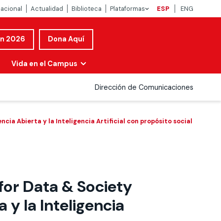
nacional
Actualidad
Biblioteca
Plataformas
ESP
ENG
ón 2026
Dona Aquí
Vida en el Campus
Dirección de Comunicaciones
cia Abierta y la Inteligencia Artificial con propósito social
 for Data & Society
 y la Inteligencia