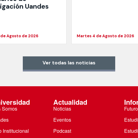
tigación Uandes
 de Agosto de 2026
Martes 4 de Agosto de 2026
Ver todas las noticias
iversidad
Actualidad
Info
s Somos
Noticias
Futuro
ades
Eventos
Estud
 Institucional
Podcast
Estud