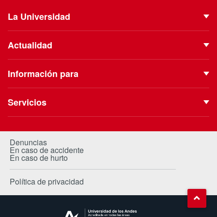
La Universidad
Quiénes Somos
Actualidad
Autoridades
Noticias
Proyecto Institucional
Información para
Eventos
Vinculación con el Medio
Futuros estudiantes
Podcast
Servicios
ESE Business School
Estudiantes de pregrado
Blog
Biblioteca
Clínica Uandes
Estudiantes de postgrado
Extensión Cultural
Portal de Pagos
Centro de Salud
Denuncias
Estudiante internacional
En caso de accidente
Revista Campus
Canvas
Trabaja con nosotros
En caso de hurto
Alumni / Egresados
Investiga Uandes
AppUandes
Académicos
Política de privacidad
Contacto Prensa
Banner
Proveedores
Certificados