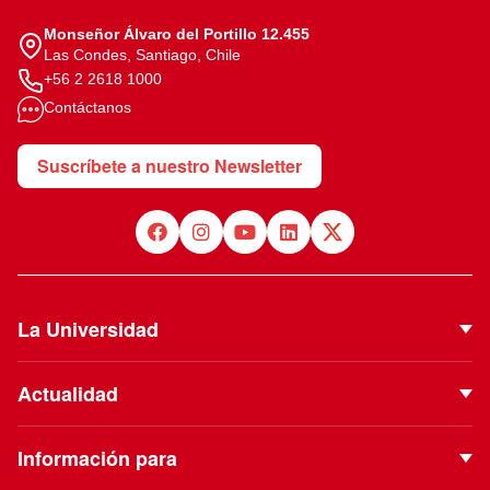
Monseñor Álvaro del Portillo 12.455
Las Condes, Santiago, Chile
+56 2 2618 1000
Contáctanos
Suscríbete a nuestro Newsletter
La Universidad
Quiénes Somos
Actualidad
Autoridades
Noticias
Proyecto Institucional
Información para
Eventos