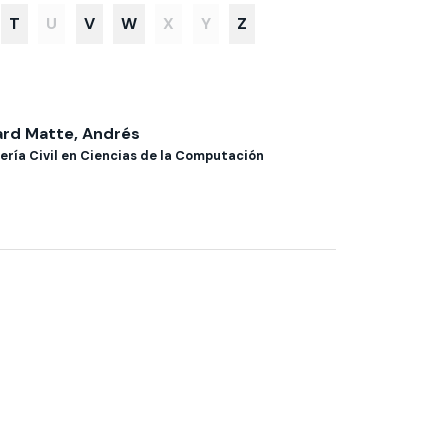
T
U
V
W
X
Y
Z
rd Matte, Andrés
ería Civil en Ciencias de la Computación