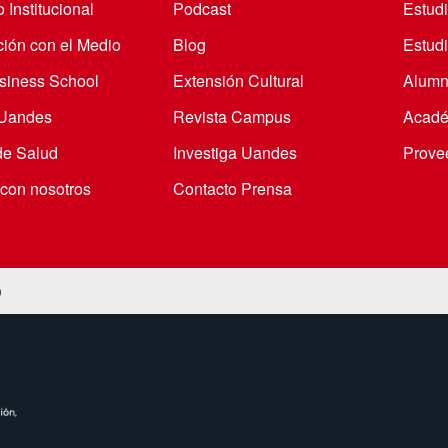
 Institucional
Podcast
Estud
ción con el Medio
Blog
Estudi
iness School
Extensión Cultural
Alumn
 Uandes
Revista Campus
Acadé
de Salud
Investiga Uandes
Prove
 con nosotros
Contacto Prensa
o