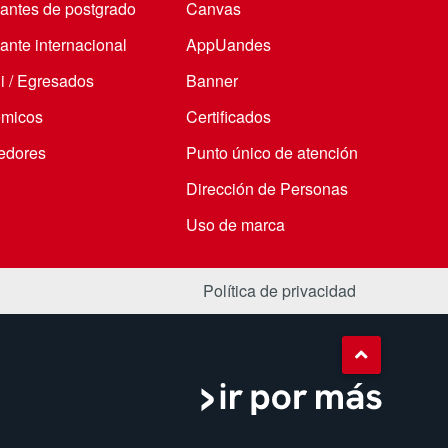
iantes de postgrado
Canvas
ante internacional
AppUandes
i / Egresados
Banner
micos
Certificados
edores
Punto único de atención
Dirección de Personas
Uso de marca
Política de privacidad