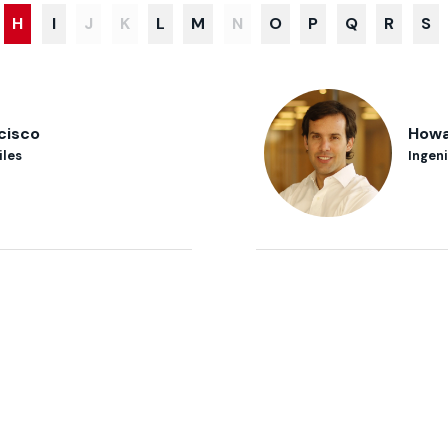
H
I
J
K
L
M
N
O
P
Q
R
S
 estudiantiles
cisco
Howa
iles
Ingeni