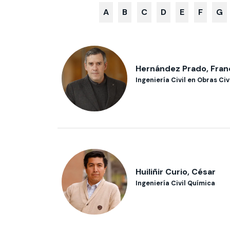
A
B
C
D
E
F
G
Te puede interesar:
Te puede interesar:
International students
Explora el campus Uandes
Facultades
Noticias
Hernández Prado, Fran
Ingeniería Civil en Obras Civ
Huiliñir Curio, César
Ingeniería Civil Química