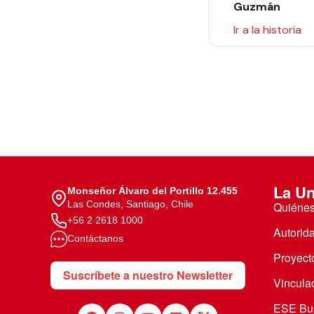
Guzmán
Ir a la historia
La Un
Monseñor Álvaro del Portillo 12.455
Las Condes, Santiago, Chile
Quiéne
+56 2 2618 1000
Autorid
Contáctanos
Proyecto
Suscríbete a nuestro Newsletter
Vincula
ESE Bus