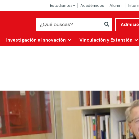
Estudiantes
Académicos
Alumni
Inter
Admisi
Investigación e Innovación
Vinculación y Extensión
Abierta
alidad