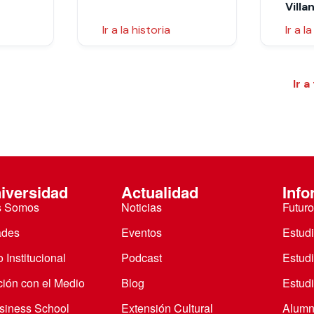
Villa
Ir a la historia
Ir a l
Ir a
iversidad
Actualidad
Info
s Somos
Noticias
Futuro
ades
Eventos
Estud
 Institucional
Podcast
Estud
ción con el Medio
Blog
Estudi
iness School
Extensión Cultural
Alumn