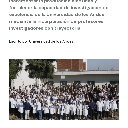
incrementar la producción científica y
Actividades y
Programas de
interesar:
2025
vinculación con la
cursos
intercambio
fortalecer la capacidad de investigación de
sociedad
excelencia de la Universidad de los Andes
Especialidades y
Servicios y apoyos
Extensión Cultural
mediante la incorporación de profesores
estadías
investigadores con trayectoria.
Te puede
Explora el campus
Noticias
Te puede interesar:
Filantropía y Donaciones
Te puede
International
Facultades
interesar:
Uandes
estudiantiles
Escrito por Universidad de los Andes
interesar:
students