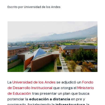
Actividades y
Programas de
interesar:
2025
vinculación con la
cursos
intercambio
Escrito por Universidad de los Andes
sociedad
Especialidades y
Servicios y apoyos
Extensión Cultural
estadías
Te puede
Explora el campus
Noticias
Te puede interesar:
Filantropía y Donaciones
Te puede
International
Facultades
interesar:
Uandes
estudiantiles
interesar:
students
La
Universidad de los Andes
se adjudicó un
Fondo
de Desarrollo Institucional
que otorga el
Ministerio
de Educación
tras presentar un plan que busca
potenciar la
educación a distancia
en pre y
postgrado, fortaleciendo la
infraestructura
, la