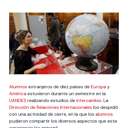
Actividades y
Programas de
interesar:
2025
vinculación con la
cursos
intercambio
sociedad
Especialidades y
Servicios y apoyos
Extensión Cultural
estadías
Te puede
Explora el campus
Noticias
Te puede interesar:
Filantropía y Donaciones
Te puede
International
Facultades
interesar:
Uandes
estudiantiles
interesar:
students
Alumnos
extranjeros de diez países de
Europa
y
América
estuvieron durante un semestre en la
UANDES
realizando estudios de
intercambio
. La
Dirección de Relaciones Internacionales
los despidió
con una actividad de cierre, en la que los
alumnos
pudieron compartir los diversos aspectos que esta
experiencia les entregó.