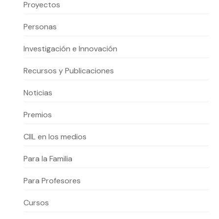
Actividades y
Programas de
Proyectos
interesar:
2025
vinculación con la
cursos
intercambio
sociedad
Personas
Especialidades y
Servicios y apoyos
Extensión Cultural
estadías
Investigación e Innovación
Te puede
Explora el campus
Noticias
Te puede interesar:
Filantropía y Donaciones
Te puede
International
Facultades
interesar:
Uandes
estudiantiles
Recursos y Publicaciones
interesar:
students
Noticias
Premios
CIIL en los medios
Para la Familia
Para Profesores
Cursos