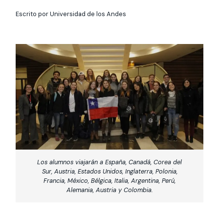
Actividades y
Programas de
interesar:
2025
vinculación con la
cursos
intercambio
Escrito por Universidad de los Andes
sociedad
Especialidades y
Servicios y apoyos
Extensión Cultural
estadías
Te puede
Explora el campus
Noticias
Te puede interesar:
Filantropía y Donaciones
Te puede
International
Facultades
interesar:
Uandes
estudiantiles
interesar:
students
Los alumnos viajarán a España, Canadá, Corea del
Sur, Austria, Estados Unidos, Inglaterra, Polonia,
Francia, México, Bélgica, Italia, Argentina, Perú,
Alemania, Austria y Colombia.