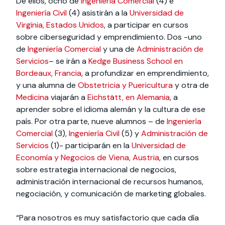
De ellos, ocho de
Ingeniería Comercial
(4) e
Ingeniería Civil
(4) asistirán a la
Universidad de
Virginia, Estados Unidos
, a participar en cursos
sobre ciberseguridad y emprendimiento. Dos -uno
de
Ingeniería Comercial
y una de
Administración de
Servicios
– se irán a
Kedge Business School en
Bordeaux, Francia
, a profundizar en emprendimiento,
y una alumna de
Obstetricia y Puericultura
y otra de
Medicina
viajarán a
Eichstätt, en Alemania
, a
aprender sobre el idioma alemán y la cultura de ese
país. Por otra parte, nueve alumnos – de
Ingeniería
Comercial
(3),
Ingeniería Civil
(5) y
Administración de
Servicios
(1)- participarán en la
Universidad de
Economía y Negocios de Viena, Austria
, en cursos
sobre estrategia internacional de negocios,
administración internacional de recursos humanos,
negociación, y comunicación de marketing globales.
“Para nosotros es muy satisfactorio que cada día