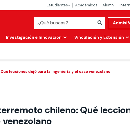
Estudiantes
Académicos
Alumni
Inter
Admisi
Investigación e Innovación
Vinculación y Extensión
A 16 años del gran terremoto chileno: Qué lecciones dejó para la ingeniería y el caso venezolano
 terremoto chileno: Qué leccion
Abierta
so venezolano
alidad