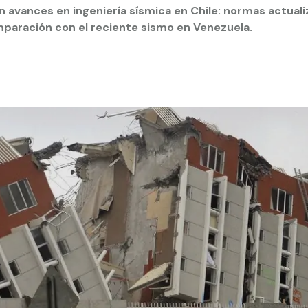
n avances en ingeniería sísmica en Chile: normas actual
mparación con el reciente sismo en Venezuela.
 estudiantiles