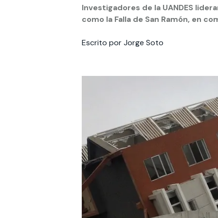
Investigadores de la UANDES lidera
como la Falla de San Ramón, en co
Te puede interesar:
Te puede interesar:
International students
Explora el campus Uandes
Facultades
Noticias
Escrito por Jorge Soto