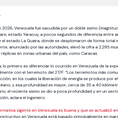
o
e 2026, Venezuela fue sacudida por un doble sismo (magnitud
are, estado Yaracuy, a pocos segundos de diferencia entre 
el estado La Guaira, donde se desplomaron de forma total má
iente, anunciado por las autoridades, elevó la cifra a 2.295 
s réplicas en zonas urbanas del país, como Caracas.
, lo primero es diferenciar lo ocurrido en Venezuela de la exp
almente con el terremoto del 27/F: “Los terremotos más comu
ción, en los cuales la liberación de energía se produce por e
céano, y esa profundidad es mayor, cerca de 35 a 40 kilómetro
ario, el reciente sismo se dio a poca profundidad y en un se
ión, aclara el ingeniero.
rmativa vigente en Venezuela es buena y que se actualizó en
constructivo en Venezuela está basado principalmente en ma