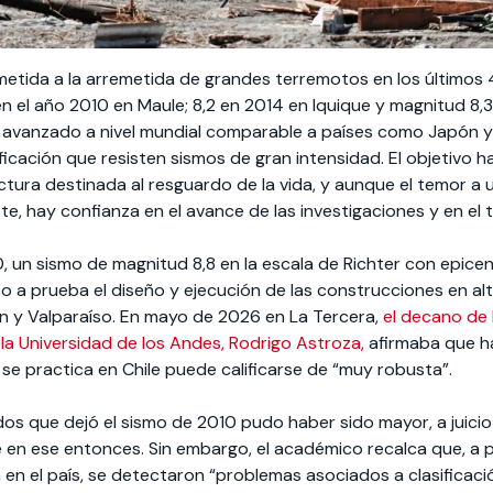
ometida a la arremetida de grandes terremotos en los últimos 
en el año 2010 en Maule; 8,2 en 2014 en Iquique y magnitud 8,3 
 avanzado a nivel mundial comparable a países como Japón 
icación que resisten sismos de gran intensidad. El objetivo ha
uctura destinada al resguardo de la vida, y aunque el temor a
ste, hay confianza en el avance de las investigaciones y en el 
, un sismo de magnitud 8,8 en la escala de Richter con epicen
so a prueba el diseño y ejecución de las construcciones en a
n y Valparaíso. En mayo de 2026 en La Tercera,
el decano de 
 la Universidad de los Andes, Rodrigo Astroza,
afirmaba que h
e se practica en Chile puede calificarse de “muy robusta”.
cidos que dejó el sismo de 2010 pudo haber sido mayor, a juici
e en ese entonces. Sin embargo, el académico recalca que, a 
 en el país, se detectaron “problemas asociados a clasificaci