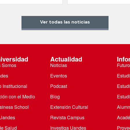
Ver todas las noticias
iversidad
Actualidad
Info
s Somos
Noticias
Futuro
ades
Eventos
Estud
 Institucional
Podcast
Estud
ción con el Medio
Blog
Estudi
iness School
Extensión Cultural
Alumn
 Uandes
Revista Campus
Acadé
de Salud
Investiga Uandes
Prove