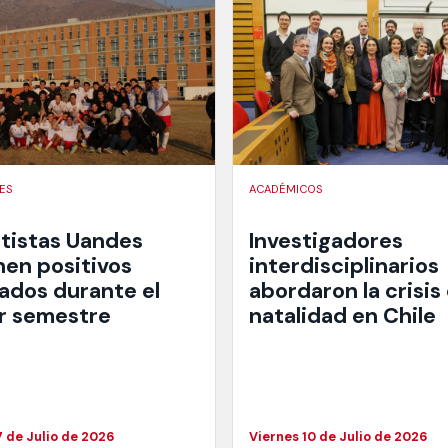
ES
ACADÉMICOS
tistas Uandes
Investigadores
nen positivos
interdisciplinarios
tados durante el
abordaron la crisis
r semestre
natalidad en Chile
7 de Julio de 2026
Viernes 10 de Julio de 2026