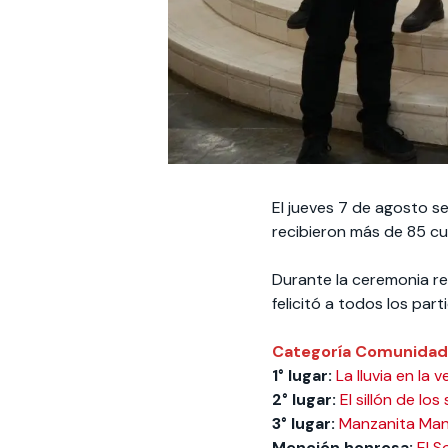
El jueves 7 de agosto se
recibieron más de 85 c
Durante la ceremonia rea
felicitó a todos los par
Categoría Comunida
1° lugar:
La lluvia en la 
2° lugar:
El sillón de lo
3° lugar:
Manzanita Man
Mención honrosa:
El S