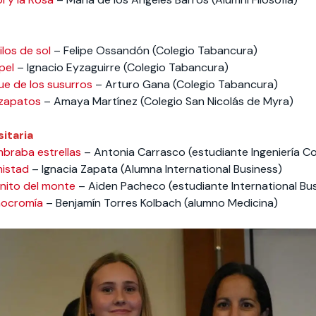
ilos de sol
– Felipe Ossandón (Colegio Tabancura)
pel
– Ignacio Eyzaguirre (Colegio Tabancura)
ue de los susurros
– Arturo Gana (Colegio Tabancura)
 zapatos
– Amaya Martínez (Colegio San Nicolás de Myra)
itaria
mbraba estrellas
– Antonia Carrasco (estudiante Ingeniería Co
mistad
– Ignacia Zapata (Alumna International Business)
nito del monte
– Aiden Pacheco (estudiante International Bu
ocromía
– Benjamín Torres Kolbach (alumno Medicina)