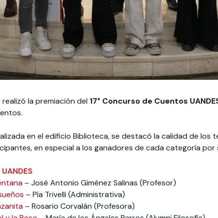
 realizó la premiación del
17° Concurso de Cuentos UANDE
uentos.
lizada en el edificio Biblioteca, se destacó la calidad de los 
ticipantes, en especial a los ganadores de cada categoría por 
d UANDES
ventana
– José Antonio Giménez Salinas (Profesor)
s sueños
– Pía Trivelli (Administrativa)
zanita
– Rosario Corvalán (Profesora)
ol y la Rosa
– María de los Ángeles Barros (Alumni Filosofía)